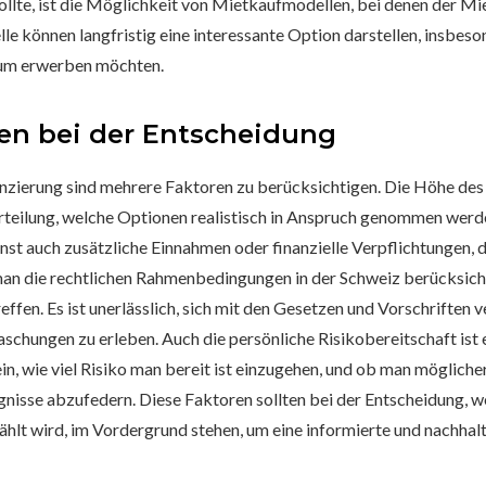
llte, ist die Möglichkeit von Mietkaufmodellen, bei denen der Mie
le können langfristig eine interessante Option darstellen, insbes
ntum erwerben möchten.
en bei der Entscheidung
nanzierung sind mehrere Faktoren zu berücksichtigen. Die Höhe des
urteilung, welche Optionen realistisch in Anspruch genommen wer
st auch zusätzliche Einnahmen oder finanzielle Verpflichtungen, 
man die rechtlichen Rahmenbedingungen in der Schweiz berücksich
ffen. Es ist unerlässlich, sich mit den Gesetzen und Vorschriften 
chungen zu erleben. Auch die persönliche Risikobereitschaft ist 
ein, wie viel Risiko man bereit ist einzugehen, und ob man möglich
nisse abzufedern. Diese Faktoren sollten bei der Entscheidung, w
lt wird, im Vordergrund stehen, um eine informierte und nachhalt