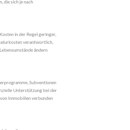
 die sich je nach
osten in der Regel geringer,
raturkosten verantwortlich,
ch Lebensumstände ändern
örderprogramme, Subventionen
zielle Unterstützung bei der
f von Immobilien verbunden