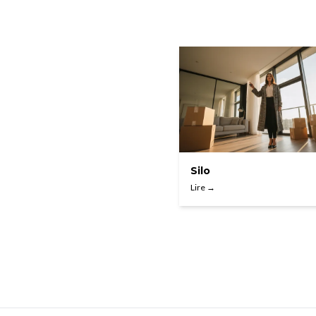
Silo
Lire →