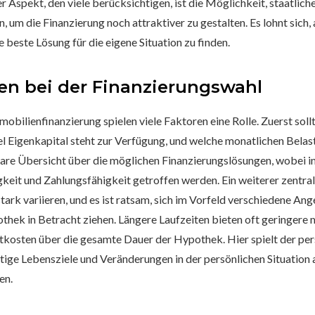
er Aspekt, den viele berücksichtigen, ist die Möglichkeit, staatlic
, um die Finanzierung noch attraktiver zu gestalten. Es lohnt sich
e beste Lösung für die eigene Situation zu finden.
en bei der Finanzierungswahl
bilienfinanzierung spielen viele Faktoren eine Rolle. Zuerst sollt
el Eigenkapital steht zur Verfügung, und welche monatlichen Belas
lare Übersicht über die möglichen Finanzierungslösungen, wobei i
keit und Zahlungsfähigkeit getroffen werden. Ein weiterer zentrale
ark variieren, und es ist ratsam, sich im Vorfeld verschiedene An
thek in Betracht ziehen. Längere Laufzeiten bieten oft geringere 
kosten über die gesamte Dauer der Hypothek. Hier spielt der pers
tige Lebensziele und Veränderungen in der persönlichen Situation a
en.