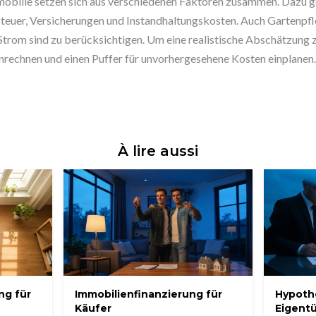
mobilie setzen sich aus verschiedenen Faktoren zusammen. Dazu g
euer, Versicherungen und Instandhaltungskosten. Auch Gartenpfl
om sind zu berücksichtigen. Um eine realistische Abschätzung zu 
echnen und einen Puffer für unvorhergesehene Kosten einplanen.
À lire aussi
ng für
Immobilienfinanzierung für
Hypoth
Käufer
Eigent