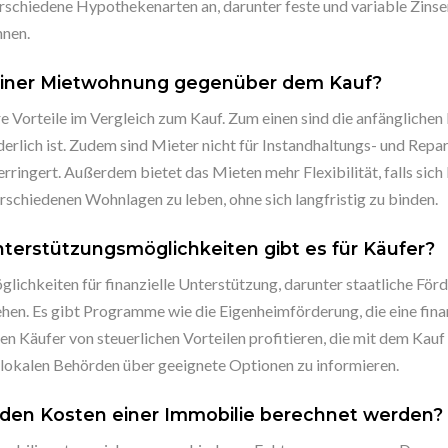
chiedene Hypothekenarten an, darunter feste und variable Zinsen,
nen.
e einer Mietwohnung gegenüber dem Kauf?
orteile im Vergleich zum Kauf. Zum einen sind die anfänglichen K
erlich ist. Zudem sind Mieter nicht für Instandhaltungs- und Repa
verringert. Außerdem bietet das Mieten mehr Flexibilität, falls si
verschiedenen Wohnlagen zu leben, ohne sich langfristig zu binden.
nterstützungsmöglichkeiten gibt es für Käufer?
lichkeiten für finanzielle Unterstützung, darunter staatliche F
en. Es gibt Programme wie die Eigenheimförderung, die eine finan
n Käufer von steuerlichen Vorteilen profitieren, die mit dem Kau
en lokalen Behörden über geeignete Optionen zu informieren.
nden Kosten einer Immobilie berechnet werden?